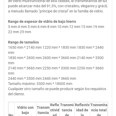
de vidrio multifuncional de alta calidad, la transmitancia de luz
puede alcanzar más del 91,5%, con cristalino, elegante y grácil,
a menudo llamado "príncipe de cristal" en la familia de vidrio.
Rango de espesor de vidrio de bajo hierro
3 mm 4 mm 5 mm 6 mm 8 mm 10 mm 12 mm 15 mm 19 mm
22 mm 25 mm
Rango de tamaños
1650 mm * 2140 mm 1220 mm * 1830 mm 1830 mm * 2440
mm
1830 mm * 2600 mm 2600 mm * 3660 mm 2140 mm * 3300
mm
2140 mm * 3660 mm 2250 mm * 3300 mm 2250 mm * 3660
mm
2440 mm * 3300 mm 2440 mm * 3660 mm
Tamaño máximo: 3300 mm * 18000 mm
Cualquier otro tamaño se puede producir según los requisitos
del cliente.
Refle
Transmi
Reflectiv
Transmita
Vidrio con
Transm
ctivid
tancia
idad de
ncia total
bajo
itancia
No.
ad
de
la
de