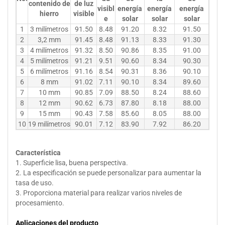
contenido de
de luz
visibl
energía
energía
energía
hierro
visible
e
solar
solar
solar
1
3 milímetros
91.50
8.48
91.20
8.32
91.50
2
3,2 mm
91.45
8.48
91.13
8.33
91.30
3
4 milímetros
91.32
8.50
90.86
8.35
91.00
4
5 milímetros
91.21
9.51
90.60
8.34
90.30
5
6 milímetros
91.16
8.54
90.31
8.36
90.10
6
8 mm
91.02
7.11
90.10
8.34
89.60
7
10 mm
90.85
7.09
88.50
8.24
88.60
8
12 mm
90.62
6.73
87.80
8.18
88.00
9
15 mm
90.43
7.58
85.60
8.05
88.00
10
19 milímetros
90.01
7.12
83.90
7.92
86.20
Característica
1. Superficie lisa, buena perspectiva.
2. La especificación se puede personalizar para aumentar la
tasa de uso.
3. Proporciona material para realizar varios niveles de
procesamiento.
Aplicaciones del producto