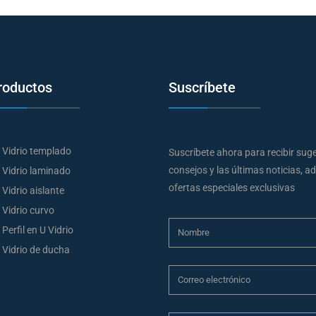
roductos
Suscríbete
Vidrio templado
Suscríbete ahora para recibir sug
consejos y las últimas noticias, 
Vidrio laminado
ofertas especiales exclusivas
Vidrio aislante
Vidrio curvo
Perfil en U Vidrio
Vidrio de ducha