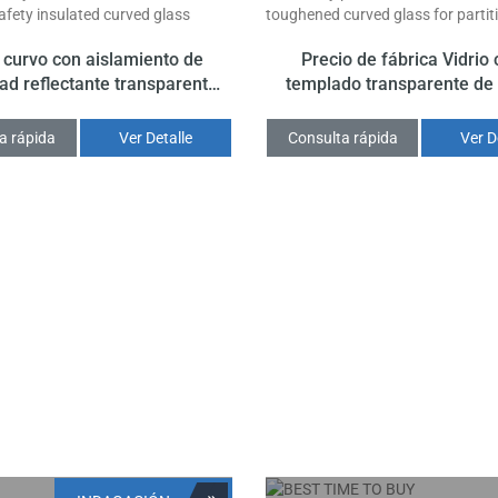
o curvo con aislamiento de
Precio de fábrica Vidrio
ad reflectante transparente
templado transparente d
mm + 15a + 10 mm de buena
para partición
calidad
a rápida
Ver Detalle
Consulta rápida
Ver D