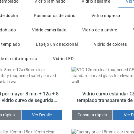
 templado
Vidrio laminado
Vidrio aislante
Vidr
 de ducha
Pasamanos de vidrio
Vidrio impreso
 doblado
Vidrio esmerilado
Vidrio de alambre
o templado
Espejo unidireccional
Vidrio de colores
de circuito impreso
Vidrio LED
l por mayor 8 mm + 12a + 8
Vidrio curvo estándar C
vidrio curvo de seguridad
templado transparente d
o de seguridad reflectante
para la pared de la facha
parente para muro cortina
ascensor
a rápida
Ver Detalle
Consulta rápida
Ver D