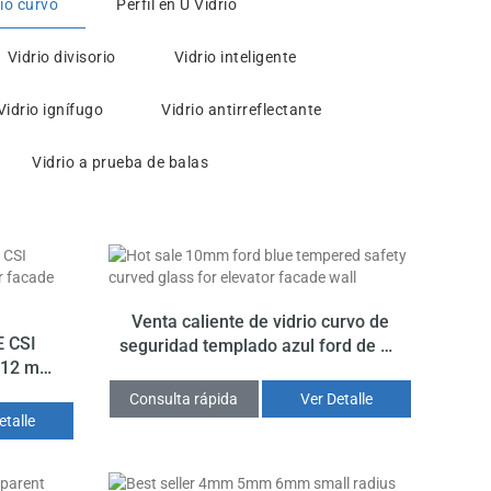
io curvo
Perfil en U Vidrio
Vidrio divisorio
Vidrio inteligente
Vidrio ignífugo
Vidrio antirreflectante
Vidrio a prueba de balas
Venta caliente de vidrio curvo de
E CSI
seguridad templado azul ford de 10
e 12 mm
mm para la pared de la fachada del
da del
ascensor
Consulta rápida
Ver Detalle
etalle