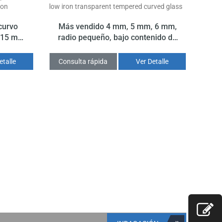
 curvo
Más vendido 4 mm, 5 mm, 6 mm,
e 15 mm
radio pequeño, bajo contenido de
hierro, vidrio curvo transparente
etalle
Consulta rápida
Ver Detalle