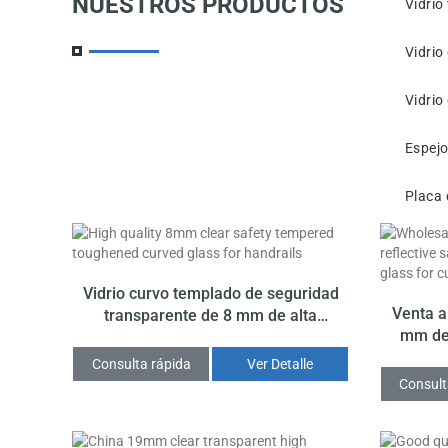
NUESTROS PRODUCTOS
Vidrio
Vidrio
Vidrio
Espej
Placa 
Vidrio curvo templado de seguridad
Venta a
transparente de 8 mm de alta
mm de 
calidad para pasamanos
templad
Consulta rápida
Ver Detalle
trans
Consult