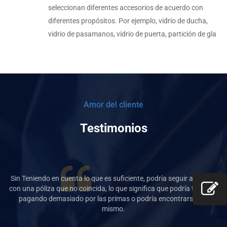
seleccionan diferentes accesorios de acuerdo con
diferentes propósitos. Por ejemplo, vidrio de ducha,
vidrio de pasamanos, vidrio de puerta, partición de gla
Amor del cliente
Testimonios
te
Sin Teniendo en cuenta lo que es suficiente, podría seguir adelante
S
nar
con una póliza que no coincida, lo que significa que podría terminar
co
pagando demasiado por las primas o podría encontrarse a sí
mismo.