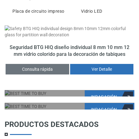
Placa de circuito impreso
Vidrio LED
Seguridad BTG HIQ diseño individual 8 mm 10 mm 12
mm vidrio colorido para la decoración de tabiques
Consulta rápida
Ver Detalle
INDAGACIÓN
MEJOR MOMENTO PARA
COMPRAR
INDAGACIÓN
MEJOR MOMENTO PARA
NUESTRO PRODUCTO
COMPRAR
PRODUCTOS DESTACADOS
HASTA
NUESTRO PRODUCTO