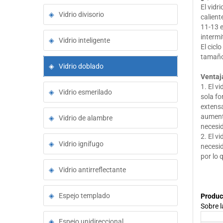
El vidr
Vidrio divisorio
calient
11-13 
intermi
Vidrio inteligente
El cicl
tamaño
Vidrio doblado
Ventaja
1. El v
Vidrio esmerilado
sola fo
extensa
aumenta
Vidrio de alambre
necesi
2. El v
Vidrio ignífugo
necesid
por lo 
Vidrio antirreflectante
Espejo templado
Produc
Sobre l
Espejo unidireccional