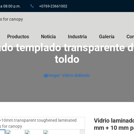
 a 08:00 p.m.
+0769-23661002
Productos
Noticia
Industria
Galería
Con
ado templado transparente
toldo
Hogar
Vidrio doblado
Vidrio laminad
mm + 10 mm pa