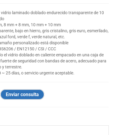
 vidrio laminado doblado endurecido transparente de 10
do
m, 8 mm + 8 mm, 10 mm + 10 mm
parente, bajo en hierro, gris cristalino, gris euro, esmerilado,
zul ford, verde f, verde natural, etc.
tamaño personalizado está disponible
 BS6206 / EN12150 / CSI / CCC
do el vidrio doblado en caliente empacado en una caja de
o fuerte de seguridad con bandas de acero, adecuado para
 y terrestre.
 ~ 25 días, o servicio urgente aceptable.
Enviar consulta