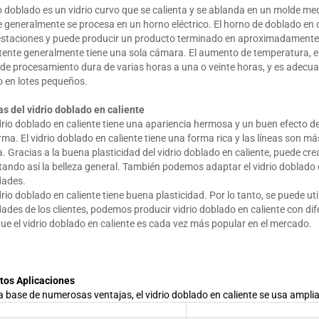
io doblado es un vidrio curvo que se calienta y se ablanda en un molde med
e generalmente se procesa en un horno eléctrico. El horno de doblado en 
estaciones y puede producir un producto terminado en aproximadamente 
tente generalmente tiene una sola cámara. El aumento de temperatura, el
o de procesamiento dura de varias horas a una o veinte horas, y es adecua
 en lotes pequeños.
s del vidrio doblado en caliente
idrio doblado en caliente tiene una apariencia hermosa y un buen efecto d
rma. El vidrio doblado en caliente tiene una forma rica y las líneas son má
. Gracias a la buena plasticidad del vidrio doblado en caliente, puede c
ndo así la belleza general. También podemos adaptar el vidrio doblado 
dades.
idrio doblado en caliente tiene buena plasticidad. Por lo tanto, se puede u
ades de los clientes, podemos producir vidrio doblado en caliente con dif
que el vidrio doblado en caliente es cada vez más popular en el mercado.
tos Aplicaciones
a base de numerosas ventajas, el vidrio doblado en caliente se usa amplia