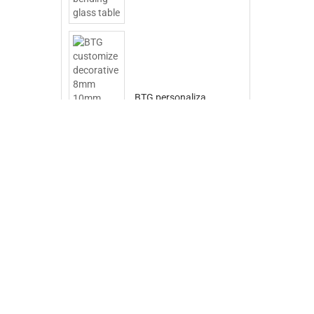
BTG personaliza
vidrio doblado
decorativo de 8 mm
10 mm 12 mm
serigrafiado para la
pared de fachada
Personalice la forma
de la mesa de vidrio
doblado decorativo
transparente de 19
mm para la