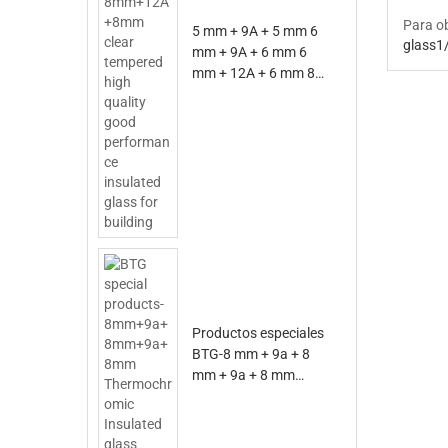
Para o
5 mm + 9A + 5 mm 6
glass1
mm + 9A + 6 mm 6
mm + 12A + 6 mm 8
mm + 12A + 8 mm
Vidrio aislante de
buen rendimiento de
alta calidad templado
claro para la
construcción
Productos especiales
BTG-8 mm + 9a + 8
mm + 9a + 8 mm
Vidrio aislante
termocrómico