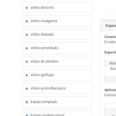
Vidrio divisorio
Vidrio inteligente
Especi
Vidrio doblado
Caract
El vidr
Vidrio esmerilado
Especi
Vidrio de alambre
Ran
Ran
Vidrio ignífugo
Vidrio antirreflectante
Aplica
Puertas
Espejo templado
Espejo unidireccional