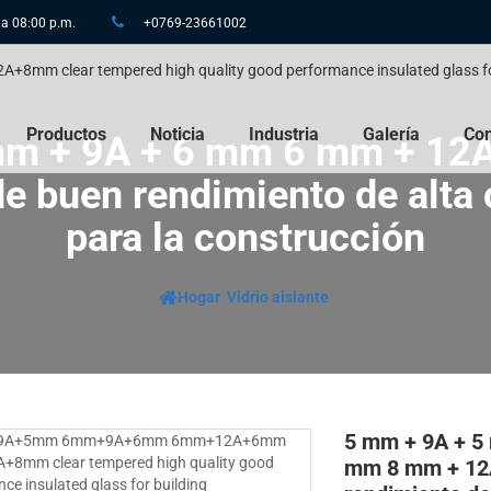
 a 08:00 p.m.
+0769-23661002
Productos
Noticia
Industria
Galería
Con
mm + 9A + 6 mm 6 mm + 12A
de buen rendimiento de alta 
para la construcción
Hogar
Vidrio aislante
5 mm + 9A + 5
mm 8 mm + 12A