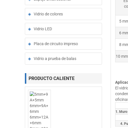
Es
c
Vidrio de colores
5 mm
Vidrio LED
6 mm
Placa de circuito impreso
8 mm
10 mm
Vidrio a prueba de balas
PRODUCTO CALIENTE
Aplica
El vidr
condens
oficina
1. Muro 
4. Pu