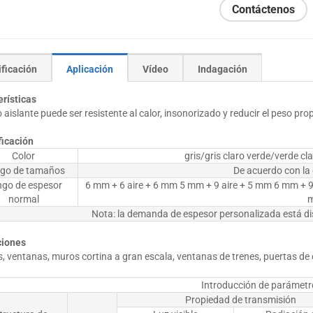
Contáctenos
ficación
Aplicación
Vídeo
Indagación
erísticas
io aislante puede ser resistente al calor, insonorizado y reducir el peso prop
ficación
Color
gris/gris claro verde/verde cl
go de tamaños
De acuerdo con la
go de espesor
6 mm + 6 aire + 6 mm 5 mm + 9 aire + 5 mm 6 mm + 9
normal
Nota: la demanda de espesor personalizada está dis
ciones
, ventanas, muros cortina a gran escala, ventanas de trenes, puertas de
Introducción de parámetr
Propiedad de transmisión