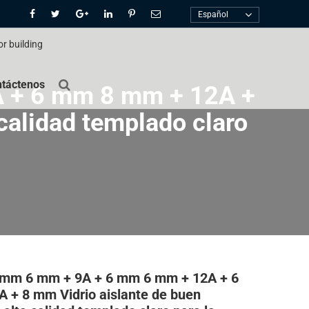
Español
táctenos
 + 6 mm 8 mm + 12A +
calidad templado claro
 mm 6 mm + 9A + 6 mm 6 mm + 12A + 6
 + 8 mm Vidrio aislante de buen