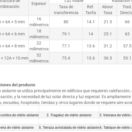
tructura de
Luz visible
Radiación 
Espesor
ombinación
Tasa de
Ref.
Absor.
Trad.
transferencia
Tarifa
Tasa
Direct
16
 + 6A + 5 mm
80
14.1
21.5
66
milímetros
18
 + 6A + 6 mm
79.1
14
25.1
63
milímetros
22
 + 6A + 8 mm
77.1
13.6
31.2
57.5
milímetros
32
 + 12A + 10 mm
75.4
13.6
36.5
53.1
milímetros
ciones del producto
io aislante se utiliza principalmente en edificios que requieren calefacción
ación, y la necesidad de luz solar directa y luz especial. Es ampliamente u
s, escuelas, hospitales, tiendas y otros lugares donde se requiere aire aco
cortina de vidrio aislante
2. Tragaluz de vidrio aislante
3. Ventana de vidrio 
erta de vidrio aislante
5. Terraza acristalada de vidrio aislante
6. Tabique de vidrio 