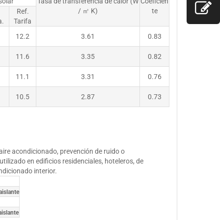
solar
Tasa de transferencia de calor (W
Coeficien
/ ㎡ K)
te
Ref.
a.
Tarifa
12.2
3.61
0.83
11.6
3.35
0.82
11.1
3.31
0.76
10.5
2.87
0.73
, aire acondicionado, prevención de ruido o
tilizado en edificios residenciales, hoteleros, de
ndicionado interior.
aislante
aislante