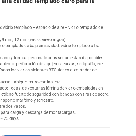
alta calidad templado claro para la
: vidrio templado + espacio de aire + vidrio templado de
, 9 mm, 12 mm (vacío, aire o argón)
drio templado de baja emisividad, vidrio templado ultra
año y formas personalizados según están disponibles
iento: perforación de agujeros, curvas, serigrafía, etc.
Todos los vidrios aislantes BTG tienen el estándar de
puerta, tabique, muro cortina, etc.
ado: Todas las ventanas lámina de vidrio embaladas en
ietileno fuerte de seguridad con bandas con tiras de acero,
nsporte marítimo y terrestre.
tre dos vasos.
io para carga y descarga de montacargas.
10~25 days