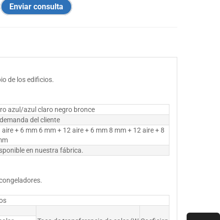
Enviar consulta
io de los edificios.
aro azul/azul claro negro bronce
 demanda del cliente
 aire + 6 mm 6 mm + 12 aire + 6 mm 8 mm + 12 aire + 8
mm
ponible en nuestra fábrica.
 congeladores.
os