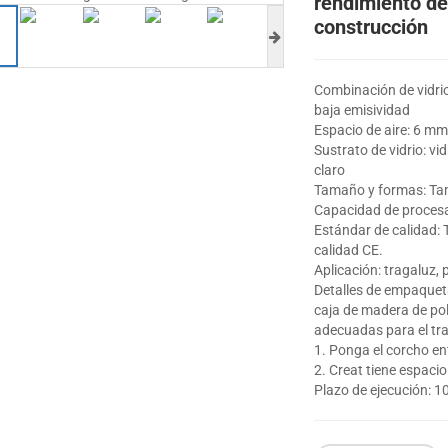
rendimiento de 
construcción
Combinación de vidrio
baja emisividad
Espacio de aire: 6 mm
Sustrato de vidrio: vi
claro
Tamaño y formas: Tam
Capacidad de procesam
Estándar de calidad: 
calidad CE.
Aplicación: tragaluz, 
Detalles de empaquet
caja de madera de pol
adecuadas para el tra
1. Ponga el corcho en
2. Creat tiene espac
Plazo de ejecución: 